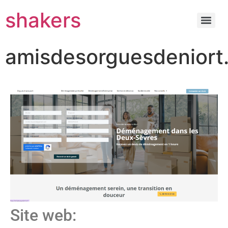
shakers
amisdesorguesdeniort.
Site web: