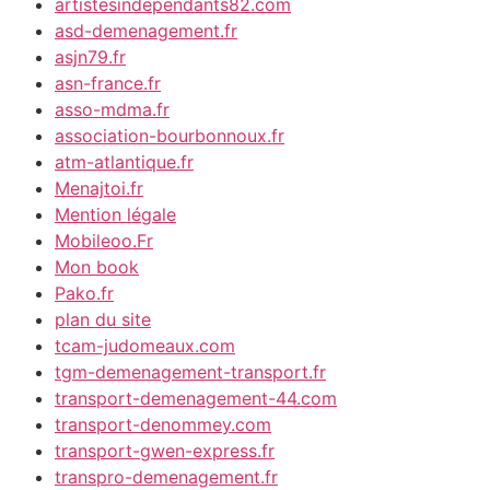
artistesindependants82.com
asd-demenagement.fr
asjn79.fr
asn-france.fr
asso-mdma.fr
association-bourbonnoux.fr
atm-atlantique.fr
Menajtoi.fr
Mention légale
Mobileoo.Fr
Mon book
Pako.fr
plan du site
tcam-judomeaux.com
tgm-demenagement-transport.fr
transport-demenagement-44.com
transport-denommey.com
transport-gwen-express.fr
transpro-demenagement.fr