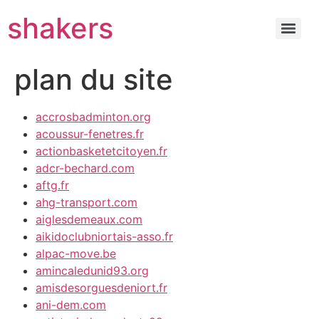
shakers
plan du site
accrosbadminton.org
acoussur-fenetres.fr
actionbasketetcitoyen.fr
adcr-bechard.com
aftg.fr
ahg-transport.com
aiglesdemeaux.com
aikidoclubniortais-asso.fr
alpac-move.be
amincaledunid93.org
amisdesorguesdeniort.fr
ani-dem.com