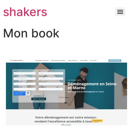
shakers
Mon book