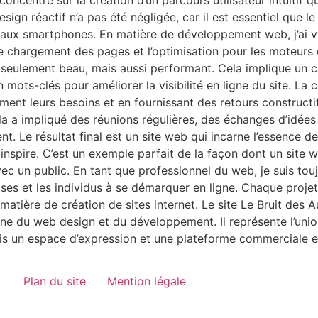
ncentré sur la création d’un parcours utilisateur intuitif qu
ign réactif n’a pas été négligée, car il est essentiel que le 
 aux smartphones. En matière de développement web, j’ai veil
e chargement des pages et l’optimisation pour les moteurs 
s seulement beau, mais aussi performant. Cela implique un co
mots-clés pour améliorer la visibilité en ligne du site. La c
ent leurs besoins et en fournissant des retours constructifs
a a impliqué des réunions régulières, des échanges d’idées et
nt. Le résultat final est un site web qui incarne l’essence d
 inspire. C’est un exemple parfait de la façon dont un site 
c un public. En tant que professionnel du web, je suis tou
ises et les individus à se démarquer en ligne. Chaque proje
atière de création de sites internet. Le site Le Bruit de
ine du web design et du développement. Il représente l’union 
ois un espace d’expression et une plateforme commerciale e
Plan du site
Mention légale